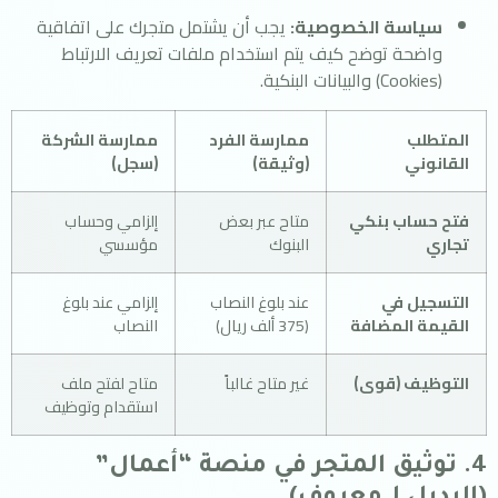
سياسة الخصوصية:
يجب أن يشتمل متجرك على اتفاقية
واضحة توضح كيف يتم استخدام ملفات تعريف الارتباط
(Cookies) والبيانات البنكية.
المتطلب
ممارسة الفرد
ممارسة الشركة
القانوني
(وثيقة)
(سجل)
فتح حساب بنكي
متاح عبر بعض
إلزامي وحساب
تجاري
البنوك
مؤسسي
التسجيل في
عند بلوغ النصاب
إلزامي عند بلوغ
القيمة المضافة
(375 ألف ريال)
النصاب
التوظيف (قوى)
غير متاح غالباً
متاح لفتح ملف
استقدام وتوظيف
4. توثيق المتجر في منصة “أعمال”