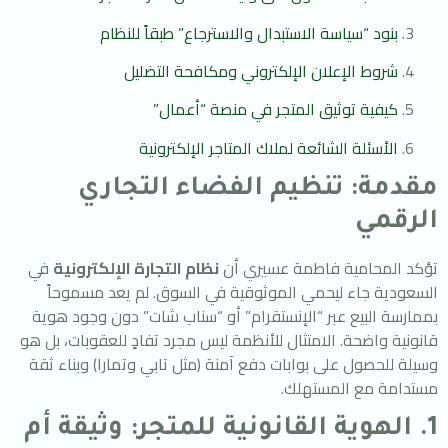
بنود “سياسة الاستبدال والاسترجاع” طبقاً للنظام
شروط الإعلان الإلكتروني ومكافحة التضليل
كيفية توثيق المتجر في منصة “أعمال”
الأسئلة الشائعة لملاك المتاجر الإلكترونية
مقدمة: تنظيم الفضاء التجاري
الرقمي
تؤكد المحامية فاطمة عسيري أن
نظام التجارة الإلكترونية
في
السعودية جاء ليحمي الموثوقية في السوق. لم يعد مسموحاً
بممارسة البيع عبر “الإنستقرام” أو “سناب شات” دون وجود هوية
قانونية واضحة. الامتثال للأنظمة ليس مجرد تفادٍ للعقوبات، بل هو
وسيلة للحصول على بوابات دفع آمنة (مثل تابي وتمارا) وبناء ثقة
مستدامة مع المستهلك.
1. الهوية القانونية للمتجر: وثيقة أم