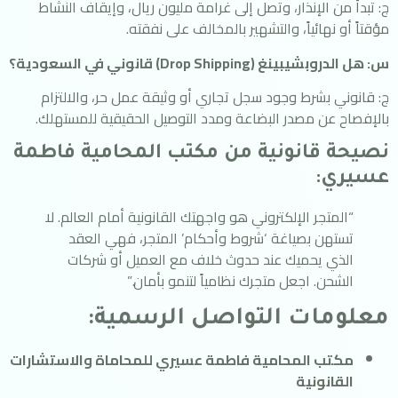
ج: تبدأ من الإنذار، وتصل إلى غرامة مليون ريال، وإيقاف النشاط
مؤقتاً أو نهائياً، والتشهير بالمخالف على نفقته.
س: هل الدروبشيبينغ (Drop Shipping) قانوني في السعودية؟
ج: قانوني بشرط وجود سجل تجاري أو وثيقة عمل حر، والالتزام
بالإفصاح عن مصدر البضاعة ومدد التوصيل الحقيقية للمستهلك.
نصيحة قانونية من مكتب المحامية فاطمة
عسيري:
“المتجر الإلكتروني هو واجهتك القانونية أمام العالم. لا
تستهن بصياغة ‘شروط وأحكام’ المتجر، فهي العقد
الذي يحميك عند حدوث خلاف مع العميل أو شركات
الشحن. اجعل متجرك نظامياً لتنمو بأمان.”
معلومات التواصل الرسمية:
مكتب المحامية فاطمة عسيري للمحاماة والاستشارات
القانونية