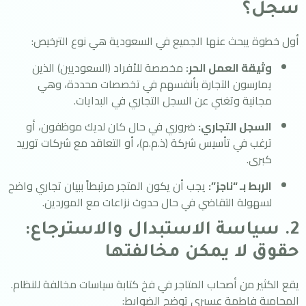
سجل؟
أول خطوة يبحث عنها الجميع في السعودية هي نوع الترخيص:
وثيقة العمل الحر:
مخصصة للأفراد (السعوديين) الذين
يمارسون التجارة بأنفسهم في تخصصات محددة، وهي
مجانية وتغني عن السجل التجاري في البدايات.
السجل التجاري:
ضروري في حال كان لديك موظفون، أو
ترغب في تأسيس شركة (ذ.م.م)، أو التعاقد مع شركات توريد
كبرى.
الربط بـ “ناجز”:
يجب أن يكون المتجر مرتبطاً ببيان تجاري واضح
لسهولة التقاضي في حال حدوث نزاعات مع الموردين.
2. سياسة الاستبدال والاسترجاع:
حقوق لا يمكن مخالفتها
يقع الكثير من أصحاب المتاجر في فخ كتابة سياسات مخالفة للنظام.
المحامية فاطمة عسيري توضح الضوابط: